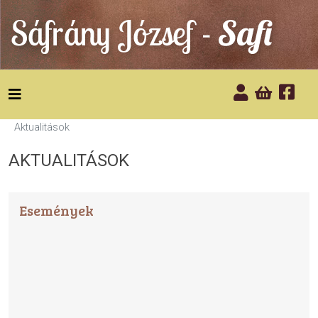
Előző
Előző
Következő
Következő
év
hónap
év
hónap
Aktualitások
AKTUALITÁSOK
Események